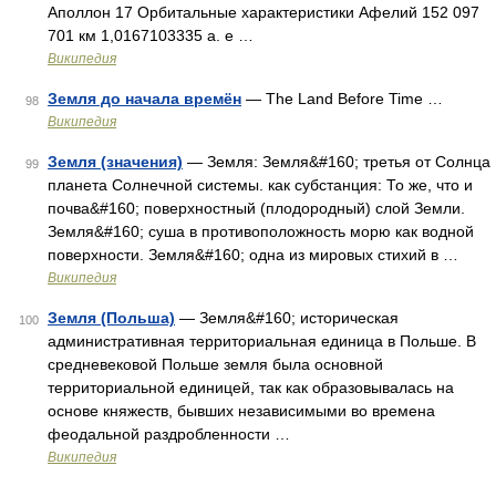
Аполлон 17 Орбитальные характеристики Афелий 152 097
701 км 1,0167103335 а. е …
Википедия
Земля до начала времён
— The Land Before Time …
98
Википедия
Земля (значения)
— Земля: Земля&#160; третья от Солнца
99
планета Солнечной системы. как субстанция: То же, что и
почва&#160; поверхностный (плодородный) слой Земли.
Земля&#160; суша в противоположность морю как водной
поверхности. Земля&#160; одна из мировых стихий в …
Википедия
Земля (Польша)
— Земля&#160; историческая
100
административная территориальная единица в Польше. В
средневековой Польше земля была основной
территориальной единицей, так как образовывалась на
основе княжеств, бывших независимыми во времена
феодальной раздробленности …
Википедия