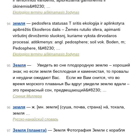
ir teritorinius vandenis, apibrėžiama gamtinėmis ir
ūkinėmis&#8230; …
Ekologijos terminų aiškinamasis žodynas
земля
— pedosfera statusas T sritis ekologija ir aplinkotyra
94
apibrėžtis Ekosferos dalis – Žemės rutulio sfera, apimanti
viršutinį dirvožemio sluoksnį, kuriame vyksta dirvodaros
procesai. atitikmenys: angl. pedosphere; soil vok. Boden, m;
Pedosphere, f&#8230; …
Ekologijos terminų aiškinamasis žodynas
Земля
— Увидеть во сне плодородную землю – хороший
95
знак; но если земля бесплодная и каменистая, то провалы
и неудачи ожидают Вас. Если же Вам снится, что во
время морского плаванья Вы вдруг увидели землю вдали –
это прекрасный сон, предвещающий&#8230; …
Сонник Миллера
земля
— ж. [мн. земли] (суша, почва, страна) на̄, тохала,
96
земля …
Русско-нанайский словарь
Земля (планета)
— Земля Фотография Земли с корабля
97