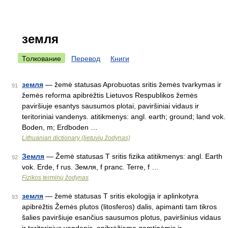
земля
Толкование
Перевод
Книги
земля
— žemė statusas Aprobuotas sritis žemės tvarkymas ir
91
žemės reforma apibrėžtis Lietuvos Respublikos žemės
paviršiuje esantys sausumos plotai, paviršiniai vidaus ir
teritoriniai vandenys. atitikmenys: angl. earth; ground; land vok.
Boden, m; Erdboden …
Lithuanian dictionary (lietuvių žodynas)
Земля
— Žemė statusas T sritis fizika atitikmenys: angl. Earth
92
vok. Erde, f rus. Земля, f pranc. Terre, f …
Fizikos terminų žodynas
земля
— žemė statusas T sritis ekologija ir aplinkotyra
93
apibrėžtis Žemės plutos (litosferos) dalis, apimanti tam tikros
šalies paviršiuje esančius sausumos plotus, paviršinius vidaus